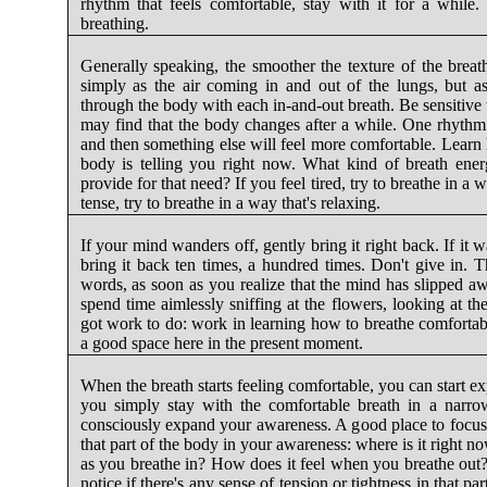
rhythm that feels comfortable, stay with it for a while.
breathing.
Generally speaking, the smoother the texture of the breath
simply as the air coming in and out of the lungs, but as
through the body with each in-and-out breath. Be sensitive 
may find that the body changes after a while. One rhythm o
and then something else will feel more comfortable. Learn 
body is telling you right now. What kind of breath en
provide for that need? If you feel tired, try to breathe in a 
tense, try to breathe in a way that's relaxing.
If your mind wanders off, gently bring it right back. If it 
bring it back ten times, a hundred times. Don't give in. Th
words, as soon as you realize that the mind has slipped aw
spend time aimlessly sniffing at the flowers, looking at the
got work to do: work in learning how to breathe comfortabl
a good space here in the present moment.
When the breath starts feeling comfortable, you can start exp
you simply stay with the comfortable breath in a narrow
consciously expand your awareness. A good place to focus f
that part of the body in your awareness: where is it right n
as you breathe in? How does it feel when you breathe out? 
notice if there's any sense of tension or tightness in that par