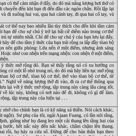
 bạn có thể cảm nhận ở đấy, do đó mà năng lượng hơi thở có
 di chuyển đến khi bạn đi đến đầu các ngón chân. Rồi lập lại
 và đi xuống hai vai, qua hai cánh tay, đi qua hai cổ tay, và
sát cơ thể nay bao nhiêu lần tùy thích cho đến khi tâm cảm
i bạn để cho sự chú ý trở lại bất cứ diểm nào trong cơ thể
trú tự nhiên nhất. Chỉ để cho sự chú ý của bạn lưu lại đấy,
i hãy để cho tầm ý thức của bạn trải rộng ra lấp đầy tòan bộ
gọn nến giữa phòng: Lửa nến ở một điểm, nhưng ánh sáng
. Hoặc như con nhện trên mạng nhện: con nhện ở một điểm,
nhện.
ì ý thức mở rộng đó. Bạn sẽ thấy rằng nó có xu hướng co
óng có một lỗ nhỏ trong nó, do đó mà hãy liên tục mở rộng
tòan bộ cơ thể, tòan bộ cơ thể, thở vào tòan bộ cơ thể, từ
.” Nghĩ về năng lượng thở đi vào, đi ra cơ thể thông qua
ưu lại với ý thức mở rộng, tập trung này càng lâu càng tốt.
 về lúc này, không có nơi nào để đi, không có gì để làm.
ộng, tập trung này của hiện tại . . .
c nhở cho chính bạn là có kỹ năng xả thiền. Nói cách khác,
t ngột). Sư phụ của tôi, ngài Ajaan Fuang, có lần nói rằng,
định, giống như họ đang leo một cái thang lên tầng hai của
g bước, hết nấc này đến nấc khác, chầm chậm lên thang.
ai rồi, họ hảy ra cửa sổ. Đừng để cho bản thân bạn theo