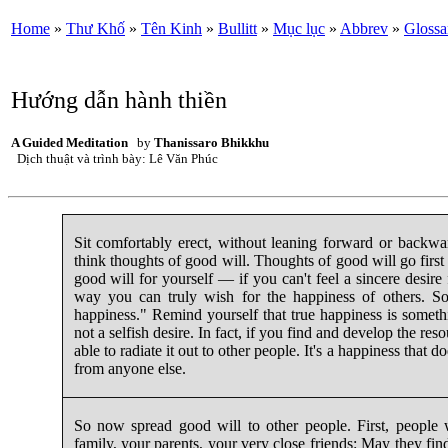
Home
»
Thư Khố
»
Tên Kinh
»
Bullitt
»
Mục lục
»
Abbrev
»
Glossa
Hướng dẫn hành thiền
A Guided Meditation
by
Thanissaro Bhikkhu
Dịch thuật và trình bày: Lê Văn Phúc
Sit comfortably erect, without leaning forward or backwar
think thoughts of good will. Thoughts of good will go first 
good will for yourself — if you can't feel a sincere desir
way you can truly wish for the happiness of others. So 
happiness." Remind yourself that true happiness is somethi
not a selfish desire. In fact, if you find and develop the re
able to radiate it out to other people. It's a happiness that
from anyone else.
So now spread good will to other people. First, people
family, your parents, your very close friends: May they fin