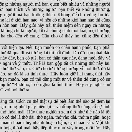
ộng: những người mà bạn quen biết nhiều và những người
ười bạn thích và những người bạn biết và không thương,
g người mà bạn không thích. Không để cho vòng lan tỏa
 lại ở giới hạn nào, vì nếu có những giới hạn nào thì cũng
 hồn bạn. Bây giời hãy trải thiện niệm đến ngay cả những
không chỉ là người; tất cả chúng sinh mọi lòai, mọi hướng,
, hạ cho đến vô cùng. Cầu cho cả thảy họ, cũng đều được
 với hiện tại. Nếu bạn muốn có chân hạnh phúc, bạn phải
 khứ đã qua đi và tương lai thì bất định. Do đó bạn phải đào
y này đây, bạn có gì?, bạn có thân xác này, đang ngối đây và
 nghĩ và ý thức. Thế là bạn gộp tất cả những thứ này lại.
 hơi thở vào, ra. Giữ cho tư tưởng hướng về hơi thở: đó là
o, ra: đó là sự tỉnh thức. Hãy luôn giữ hai trạng thái nầy
bạn muốn, bạn có thể dùng một từ về thiền để củng cố sư
ng từ “Buddho,” có nghĩa là tỉnh thức. Hãy suy nghĩ chữ
” với hơi thở ra
ng tốt. Cách cụ thể thật sự để biết làm thế nào để đem lại
ạn trong phút giây hiện tại – và đồng thời củng cố sự tỉnh
 thở thỏai mái. Hãy thực nghiệm xem thở như thế nào là tốt
ó có thể là thở dài, thở ngắn, thở vào dài, thở ra ngắn; hoặc
hở mạnh hoặc nhẹ, nhanh hoặc chậm, cạn hoặc sâu. Một khi
ù hợp, thỏai mái, hãy tiếp thục như vậy trong một lúc. Hãy