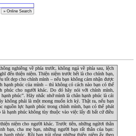
không nghiêng về phía trước, không ngả về phía sau, lệch
ghĩ đến thiện niệm. Thiện niệm trước hết là cho chính bạn,
iều tốt dẹp cho chính mình – nếu bạn không cảm nhận được
h hạnh phúc của mình – thì không có cách nào bạn có thể
 phúc cho người khác. Do đó hãy nói với chính mình,
 hạnh phúc”. Hãy nhắc nhở mình là chân hạnh phúc là cái
đây không phải là một mong muốn ích kỷ. Thật ra, nếu bạn
ác nguồn lực hạnh phúc trong chính mình, bạn có thể phát
 là hạnh phúc không tùy thuộc vào việc lấy đi bất cứ điều
 thiện niệm cho người khác. Trước tiên, những ngừơi thân
đình bạn, cha mẹ bạn, những người bạn rất thân của bạn:
 hạnh phúc. Rồi bạn trải rộng những thiện niệm ấy theo