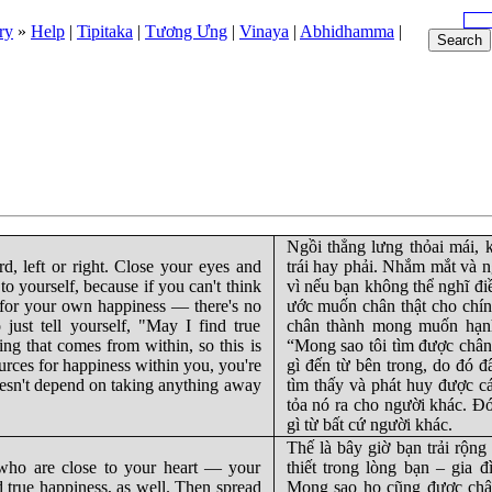
ry
»
Help
|
Tipitaka
|
Tương Ưng
|
Vinaya
|
Abhidhamma
|
Ngồi thẳng lưng thỏai mái, 
d, left or right. Close your eyes and
trái hay phải. Nhắm mắt và n
to yourself, because if you can't think
vì nếu bạn không thể nghĩ đ
e for your own happiness — there's no
ước muốn chân thật cho chín
just tell yourself, "May I find true
chân thành mong muốn hạnh
ng that comes from within, so this is
“Mong sao tôi tìm được chân
sources for happiness within you, you're
gì đến từ bên trong, do đó 
 doesn't depend on taking anything away
tìm thấy và phát huy được c
tỏa nó ra cho người khác. Đó
gì từ bất cứ người khác.
Thế là bây giờ bạn trải rộng
 who are close to your heart — your
thiết trong lòng bạn – gia 
d true happiness, as well. Then spread
Mong sao họ cũng được chân