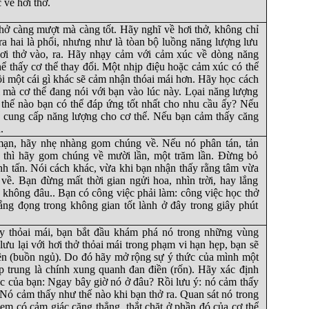
về hơi thở.
hở càng mượt mà càng tốt. Hãy nghĩ về hơi thở, không chỉ
ra hai là phổi, nhưng như là tòan bộ luồng năng lượng lưu
hơi thở vào, ra. Hãy nhạy cảm với cảm xúc về dòng năng
hể thấy cơ thể thay đổi. Một nhịp điệu hoặc cảm xúc có thể
ồi một cái gì khác sẽ cảm nhận thóai mái hơn. Hãy học cách
ì mà cơ thể đang nói với bạn vào lúc này. Lọai năng lượng
thế nào bạn có thể đáp ứng tốt nhất cho nhu cầu ấy? Nếu
 cung cấp năng lượng cho cơ thể. Nếu bạn cảm thấy căng
.
mạn, hãy nhẹ nhàng gom chúng về. Nếu nó phân tán, tản
, thì hãy gom chúng về mười lần, một trăm lần. Đừng bỏ
inh tấn. Nói cách khác, vừa khi bạn nhận thấy rằng tâm vừa
 về. Bạn đừng mất thời gian ngửi hoa, nhìn trời, hay lắng
 không đâu.. Bạn có công việc phải làm: công việc học thở
ắng đọng trong không gian tốt lành ở đây trong giây phút
ấy thỏai mái, bạn bắt đầu khám phá nó trong những vùng
ưu lại với hơi thở thỏai mái trong phạm vi hạn hẹp, bạn sẽ
ên (buồn ngủ). Do đó hãy mở rộng sự ý thức của mình một
ập trung là chính xung quanh đan điền (rốn). Hãy xác định
ức của bạn: Ngay bây giờ nó ở đâu? Rồi lưu ý: nó cảm thấy
 Nó cảm thấy như thế nào khi bạn thở ra. Quan sát nó trong
xem có cảm giác căng thẳng, thắt chặt ở phần đó của cơ thể