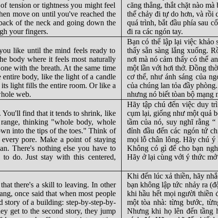
 of tension or tightness you might feel
căng thẳng, thắt chặt nào mà
 then move on until you've reached the
thể chảy đi tự do hơn, và rồi
e back of the neck and going down the
quá trình, bắt đầu phía sau cổ
gh your fingers.
đi ra các ngón tay.
Bạn có thể lập lại việc khảo 
ou like until the mind feels ready to
thấy sẵn sàng lắng xuống. Rồ
the body where it feels most naturally
nơi mà nó cảm thấy có thể an 
t one with the breath. At the same time
một lần với hơi thở. Đồng thờ
 entire body, like the light of a candle
cơ thể, như ánh sáng của n
ts light fills the entire room. Or like a
của chúng lan tỏa đầy phòng
 whole web.
nhưng nó biết tòan bộ mạng 
Hãy tập chú đến việc duy tr
u'll find that it tends to shrink, like
cụm lại, giống như một quả b
s range, thinking "whole body, whole
tầm của nó, suy nghĩ rằng “ 
wn into the tips of the toes." Think of
đỉnh đầu đến các ngón tứ chi
 every pore. Make a point of staying
mọi lỗ chân lông. Hãy chú ý l
an. There's nothing else you have to
Không có gì để cho bạn nghĩ
to do. Just stay with this centered,
Hãy ở lại cùng với ý thức mở r
Khi đến lúc xả thiền, hãy nhắ
at there's a skill to leaving. In other
bạn không lập tức nhảy ra (độ
uang, once said that when most people
khi hầu hết mọi người thiền 
nd story of a building: step-by-step-by-
một tòa nhà: từng bước, từn
hey get to the second story, they jump
Nhưng khi họ lên đến tầng h