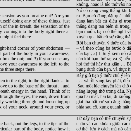
không, hoặc là lúc thở vào hoặ
Nó có đang căng thẳng khi b
he tension as you breathe out? Are you
ra. Bạn có đang đặt quá nhi
rself doing any of these things, just
đang làm bất cứ điều gì tro
 of the in-breath, the sensation of the
thẳng đang tan biến đi trong
y coming into the body right there at
bạn muốn, bạn có thể nghĩ về
might feel there ...
xuyên qua bất cứ sự căng thẳn
Rồi bạn chuyển ý thức của b
right-hand corner of your abdomen —
– và theo cùng ba bước ở đấy
al part of the body in your awareness;
của bạn; 2) Lưu ý xem nó cả
ou breathe out; and 3) if you sense any
nào khi bạn thở ra; và 3) nếu
 move your awareness to the left, to the
hơi thở thì hãy thư giãn … Bâ
e three steps there.
bụng dưới của bạn, và thực h
Bây giờ bạn ý thức chú ý lên 
to the right, to the right flank ... to
. . . và rồi sang tay phải, đến
move up to the base of the throat ... and
.Sau một lúc chuyển lên chỗ d
reath energy in the head. Think of it
năng lượng thở trong đầu. N
through the eyes, the ears, down from
qua hai mắt, hai tai, đi xuống
ntly working through and loosening up
giải tỏa bất cứ sự căng thẳ
k of your neck, around your eyes, or
phía sau cổ, xung quanh mắt 
Từ đấy bạn có thể chuyển sự
back, out the legs, to the tips of the
chân và các khỏan giữa các n
ticular part of the body, notice how it
cơ thể, lưu ý cách mà nó cảm