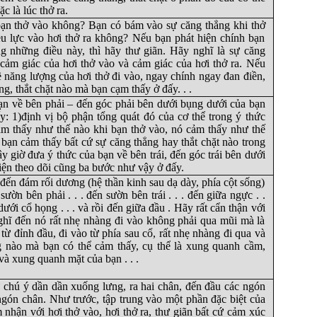
c là lúc thở ra.
ạn thở vào không? Bạn có bám vào sự căng thẳng khi thở
ều lực vào hơi thở ra không? Nếu bạn phát hiện chính bạn
ng những điều này, thì hãy thư giãn. Hãy nghĩ là sự căng
 cảm giác của hơi thở vào và cảm giác của hơi thở ra. Nếu
 năng lượng của hơi thở đi vào, ngay chính ngay đan điền,
g, thắt chặt nào mà bạn cạm thấy ở đấy. . .
ạn về bên phải – đến góc phải bên dưới bụng dưới của bạn
: 1)định vị bộ phận tổng quát đó của cơ thể trong ý thức
m thấy như thế nào khi bạn thở vào, nó cảm thấy như thế
 bạn cảm thấy bất cứ sự căng thẳng hay thắt chặt nào trong
y giờ đưa ý thức của bạn về bên trái, đến góc trái bên dưới
iện theo dõi cũng ba bước như vậy ở đấy.
đến đám rối dương (hệ thần kinh sau dạ dày, phía cột sống)
 sườn bên phải . . . đến sườn bên trái . . . đến giữa ngực . .
ưới cổ họng . . . và rồi đến giữa đầu . Hãy rất cẩn thận với
ghĩ đến nó rất nhẹ nhàng đi vào không phải qua mũi mà là
 từ đỉnh đầu, đi vào từ phía sau cổ, rất nhẹ nhàng đi qua và
ng nào mà bạn có thể cảm thấy, cụ thể là xung quanh cầm,
và xung quanh mặt của bạn . . .
 chú ý dần dần xuống lưng, ra hai chân, đến đầu các ngón
gón chân. Như trước, tập trung vào một phần đặc biệt của
 nhận với hơi thở vào, hơi thở ra, thư giãn bất cứ cảm xúc