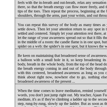
feels with the in-breath and out-breath, relax any sensation
there, so that the breath energy can flow more freely, and
tips of the toes. Then repeat the process, beginning at th
shoulders, through the arms, past your wrists, and out throu
You can repeat this survey of the body as many times as y
settle down. Then let your attention return to any spot in 
settled and centered. Simply let your attention rest there, a
let the range of your awareness spread out so that it fills the
in the middle of a room: the candle flame is in one spot, but i
spider on a web: the spider's in one spot, but it knows the
Be keen on maintaining that broadened sense of awareness. Yo
a balloon with a small hole in it, so keep broadening it
body, breath in the whole body, from the top of the head do
the breath energy coming in and out of the body through
with this centered, broadened awareness as long as you c
think about right now, nowhere else to go, nothing else 
broadened awareness of the present ...
When the time comes to leave meditation, remind yourself th
words, you don't just jump right out. My teacher, Ajaan F
meditate, it's as if they're climbing a ladder up to the seco
step, rung-by-rung, slowly up the ladder. But as soon as t