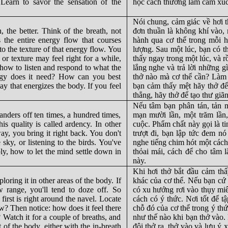
 Learn to savor the sensation of the
học cách thưởng lãm cảm xúc 
Nói chung, cảm giác về hơi t
, the better. Think of the breath, not
đơn thuần là không khí vào, 
 the entire energy flow that courses
hành qua cơ thể trong mỗi 
to the texture of that energy flow. You
lượng. Sau một lúc, bạn có t
r texture may feel right for a while,
thấy ngay trong một lúc, và r
how to listen and respond to what the
lắng nghe và trả lời những g
ergy does it need? How can you best
thở nào mà cơ thể cần? Làm 
way that energizes the body. If you feel
bạn cảm thấy mệt hãy thở để
thẳng, hãy thở để tạo thư giãn
Nếu tâm bạn phân tán, tản 
wanders off ten times, a hundred times,
mạn mười lần, một trăm lần
is quality is called ardency. In other
cuộc. Phẩm chất này gọi là t
ay, you bring it right back. You don't
trượt đi, bạn lập tức đem nó
 sky, or listening to the birds. You've
nghe tiếng chim hót một cách
y, how to let the mind settle down in
thỏai mái, cách để cho tâm l
này.
Khi hơi thở bắt đầu cảm th
loring it in other areas of the body. If
khác của cơ thể. Nếu bạn cứ l
 range, you'll tend to doze off. So
có xu hướng rơi vào thụy mi
irst is right around the navel. Locate
cách có ý thức. Nơi tốt để t
ow? Then notice: how does it feel there
chỗ đó của cơ thể trong ý th
Watch it for a couple of breaths, and
như thế nào khi bạn thở vào.
t of the body, either with the in-breath
đôi thở ra, thở vào và lưu ý 