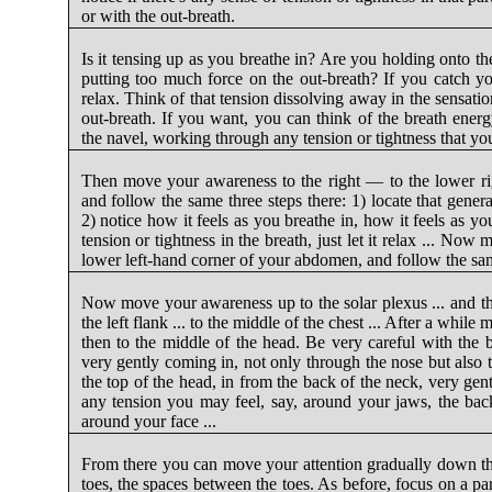
or with the out-breath.
Is it tensing up as you breathe in? Are you holding onto t
putting too much force on the out-breath? If you catch you
relax. Think of that tension dissolving away in the sensation
out-breath. If you want, you can think of the breath energ
the navel, working through any tension or tightness that you 
Then move your awareness to the right — to the lower 
and follow the same three steps there: 1) locate that gener
2) notice how it feels as you breathe in, how it feels as y
tension or tightness in the breath, just let it relax ... Now
lower left-hand corner of your abdomen, and follow the sam
Now move your awareness up to the solar plexus ... and then 
the left flank ... to the middle of the chest ... After a while 
then to the middle of the head. Be very careful with the b
very gently coming in, not only through the nose but also 
the top of the head, in from the back of the neck, very ge
any tension you may feel, say, around your jaws, the bac
around your face ...
From there you can move your attention gradually down the 
toes, the spaces between the toes. As before, focus on a par