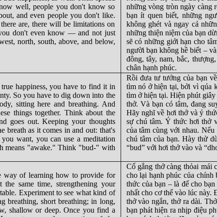
 know well, people you don't know so
những vòng tròn ngày càng r
bout, and even people you don't like.
bạn ít quen biết, những ng
there are, there will be limitations on
không ghét và ngay cả nhữn
 you don't even know — and not just
những thiện niệm của bạn dừng
t, west, north, south, above, and below,
sẽ có những giới hạn cho tâm
người bạn không hề biết – và 
đông, tây, nam, bắc, thượng
chân hạnh phúc.
Rồi đưa tư tưởng của bạn về
true happiness, you have to find it in
tìm nó ở hiện tại, bởi vì qúa
ainty. So you have to dig down into the
tìm ở hiện tại. Hiện phút giâ
dy, sitting here and breathing. And
thở. Và bạn có tâm, đang suy
ese things together. Think about the
Hãy nghĩ về hơi thở và ý thức
and goes out. Keeping your thoughts
sự chú tâm. Ý thức hơi thở và
e breath as it comes in and out: that's
của tâm cùng với nhau. Nếu 
If you want, you can use a meditation
chú tâm của bạn. Hày thử dù
ch means "awake." Think "bud-" with
“bud” với hơi thở vào và “dho
Cố gắng thở càng thỏai mái cà
te way of learning how to provide for
cho lại hạnh phúc của chính b
 the same time, strengthening your
thức của bạn – là để cho bạn
ortable. Experiment to see what kind of
nhất cho cơ thể vào lúc này. Đ
ng breathing, short breathing; in long,
thở vào ngắn, thở ra dài. T
slow, shallow or deep. Once you find a
bạn phát hiện ra nhịp điệu ph