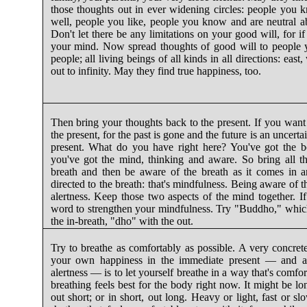
those thoughts out in ever widening circles: people you
well, people you like, people you know and are neutral a
Don't let there be any limitations on your good will, for if 
your mind. Now spread thoughts of good will to people
people; all living beings of all kinds in all directions: eas
out to infinity. May they find true happiness, too.
Then bring your thoughts back to the present. If you want 
the present, for the past is gone and the future is an uncert
present. What do you have right here? You've got the bo
you've got the mind, thinking and aware. So bring all th
breath and then be aware of the breath as it comes in 
directed to the breath: that's mindfulness. Being aware of th
alertness. Keep those two aspects of the mind together. 
word to strengthen your mindfulness. Try "Buddho," whi
the in-breath, "dho" with the out.
Try to breathe as comfortably as possible. A very concre
your own happiness in the immediate present — and at
alertness — is to let yourself breathe in a way that's comf
breathing feels best for the body right now. It might be lo
out short; or in short, out long. Heavy or light, fast or 