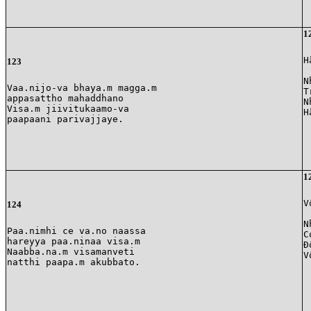
1
H
123
N
Vaa.nijo-va bhaya.m magga.m

T
appasattho mahaddhano

N
Visa.m jiivitukaamo-va 

H
1
V
124
N
Paa.nimhi ce va.no naassa

C
hareyya paa.ninaa visa.m

Đ
Naabba.na.m visamanveti

V