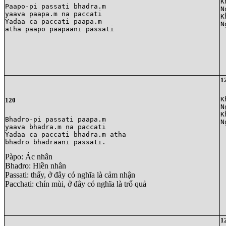
K
Paapo-pi passati bhadra.m

N
yaava paapa.m na paccati

K
Yadaa ca paccati paapa.m 

N
atha paapo paapaani passati 
1
K
120
N
K
Bhadro-pi passati paapa.m 

N
yaava bhadra.m na paccati

Yadaa ca paccati bhadra.m atha 

Pàpo: Ác nhân
Bhadro: Hiền nhân
Passati: thấy, ở đây có nghĩa là cảm nhận
Pacchati: chín mùi, ở đây có nghĩa là trổ quả
1