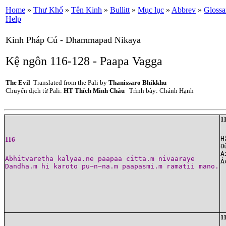
Home
»
Thư Khố
»
Tên Kinh
»
Bullitt
»
Mục lục
»
Abbrev
»
Glossa
Help
Kinh Pháp Cú - Dhammapad Nikaya
Kệ ngôn 116-128 - Paapa Vagga
The Evil
Translated from the Pali by
Thanissaro Bhikkhu
Chuyển dịch từ Pali:
HT Thích Minh Châu
Trình bày: Chánh Hạnh
1
H
116
Ð
A
Abhitvaretha kalyaa.ne paapaa citta.m nivaaraye

1