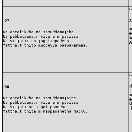
1
Đ
127
D
Na antalikkhe na samuddamajjhe

H
Na pabbataana.m vivara.m pavissa

Đ
Na vijjatii so jagatippadeso

Đ
1
K
128
D
Na antalikkhe na samuddamajajhe

H
Na pabbataana.m vivara.m pavissa

K
Na vijjati so jagatippadeso

T
Yattha.t.thita.m nappasahetha maccu. 
