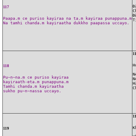
Ð
117
C
Ð
Paapa.m ce puriso kayiraa na ta.m kayiraa punappuna.m

1
H
118
N
Pu~n~na.m ce puriso kayiraa

N
kayiraath-eta.m punappuna.m

H
Tamhi chanda.m kayiraatha

1
K
119