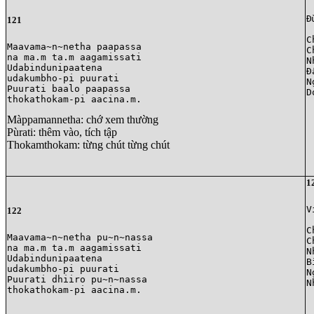
Đ
121
C
Maavama~n~netha paapassa 

C
na ma.m ta.m aagamissati

N
Udabindunipaatena 

Đ
udakumbho-pi puurati

N
Puurati baalo paapassa 

D
Màppamannetha: chớ xem thường
Pùrati: thêm vào, tích tập
Thokamthokam: từng chút từng chút
1
V
122
C
Maavama~n~netha pu~n~nassa 

C
na ma.m ta.m aagamissati

N
Udabindunipaatena 

B
udakumbho-pi puurati

N
Puurati dhiiro pu~n~nassa

N