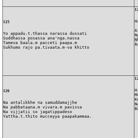
1
H
125
A
Yo appadu.t.thassa narassa dussati

N
Suddhassa posassa ana'nga.nassa

N
Tameva baala.m pacceti paapa.m

Á
1
H
126
M
K
Na antalikkhe na samuddamajjhe

N
Na pabbataana.m vivara.m pavissa

B
Na vijjatii so jagatippadeso
